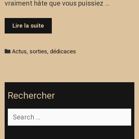
vraiment hâte que vous puissiez …
« Cas
Lire la suite
d’école »
bientôt
en
Categories
Actus, sorties, dédicaces
librairie
!
Rechercher
Search
for: