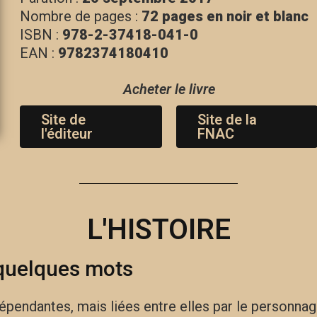
Nombre de pages :
72 pages en noir et blanc
ISBN :
978-2-37418-041-0
EAN :
9782374180410
Acheter le livre
Site de
Site de la
l'éditeur
FNAC
C'est parti !
C'est parti !
L'HISTOIRE
quelques mots
dépendantes, mais liées entre elles par le personna