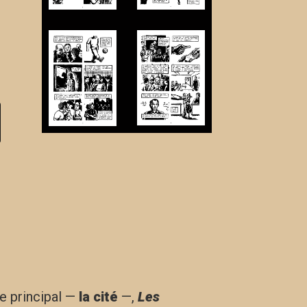
ge principal —
la cité
—,
Les