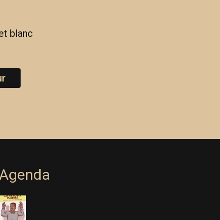
et blanc
ur
Agenda