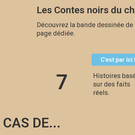
Les Contes noirs du ch
Découvrez la bande dessinée de
page dédiée.
C'est par ici 
C'est parti !
7
Histoires bas
sur des faits
réels.
CAS DE...