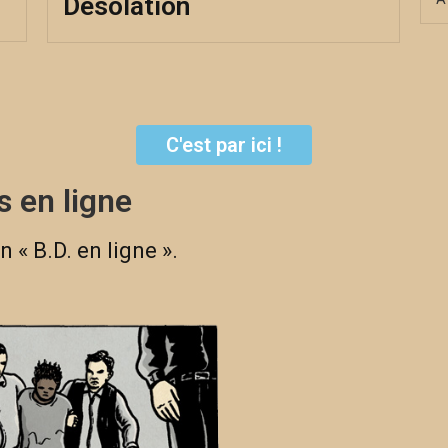
Désolation
C'est par ici !
C'est parti !
s en ligne
n « B.D. en ligne ».