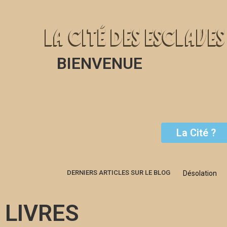
ACCUEIL
BIO & BIBLIO
PRESSE
TRAVA
BIENVENUE
Bienvenue sur le site officiel de 
La Cité ?
La Cité !
DERNIERS ARTICLES SUR LE BLOG
Désolation
LIVRES