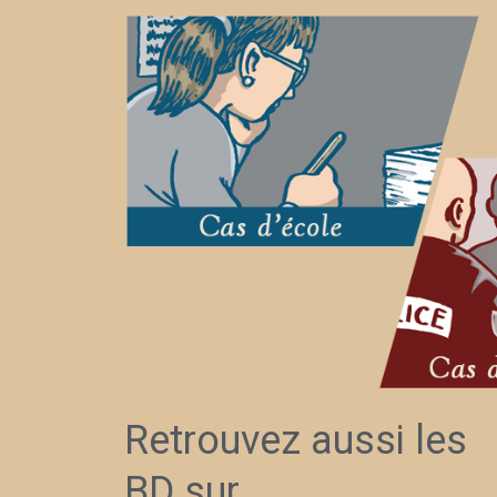
Retrouvez
aussi
les
BD
sur