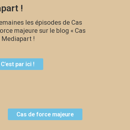
part !
semaines les épisodes de Cas
force majeure sur le blog « Cas
e Mediapart !
C'est par ici !
C'est parti !
Cas de force majeure
Sur FB