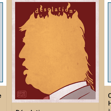
e
C
À