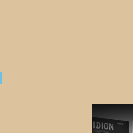
UX
AGENDA
BLOG
ACCUEIL
BIO & BIBLIO
P
l’auteur Remedium.