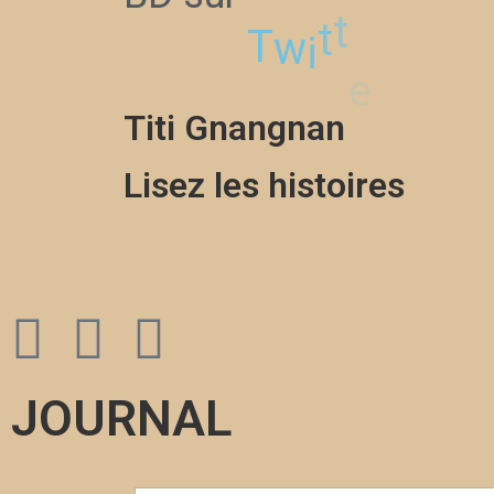
r
e
T
w
i
t
t
Titi Gnangnan
Lisez les histoires
JOURNAL