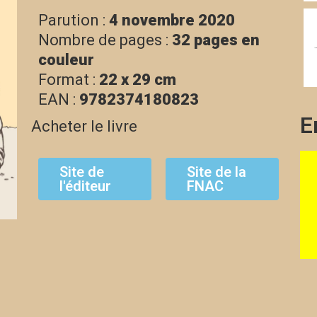
Parution :
4 novembre 2020
Nombre de pages :
32
pages en
couleur
Format :
22 x 29 cm
EAN :
9782374180823
E
Acheter le livre
Site de
Site de la
l'éditeur
FNAC
C'est parti
C'est parti
!
!