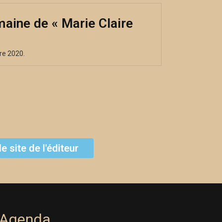
emaine de « Marie Claire
re 2020.
le site de l'éditeur
C'est parti !
Agenda