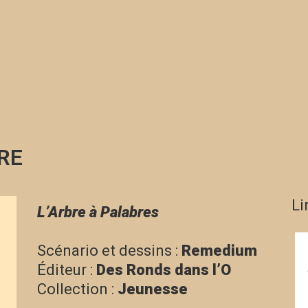
UX
AGENDA
BLOG
ACCUEIL
BIO & BIBLIO
P
RE
Li
L’Arbre à Palabres
Scénario et dessins :
Remedium
Éditeur :
Des Ronds dans l’O
Collection :
Jeunesse