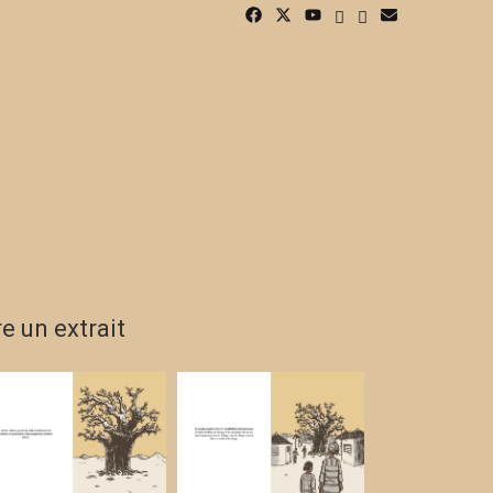
SEARCH
SEARCH
RESSE
TRAVAUX
AGENDA
BLOG
re un extrait