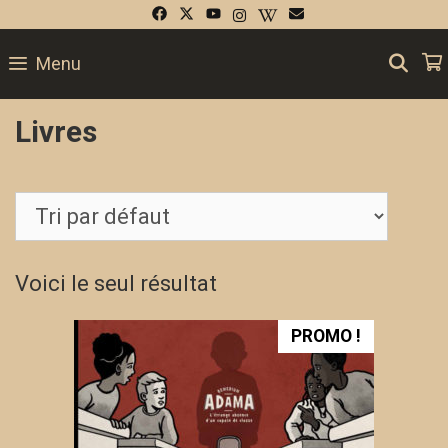
Skip
to
SE
Menu
content
Livres
Voici le seul résultat
PROMO !