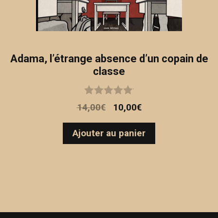
Adama, l’étrange absence d’un copain de
classe
0
Le
Le
14,00
€
10,00
€
o
prix
prix
u
t
initial
actuel
Ajouter au panier
o
était :
est :
f
14,00€.
10,00€.
5