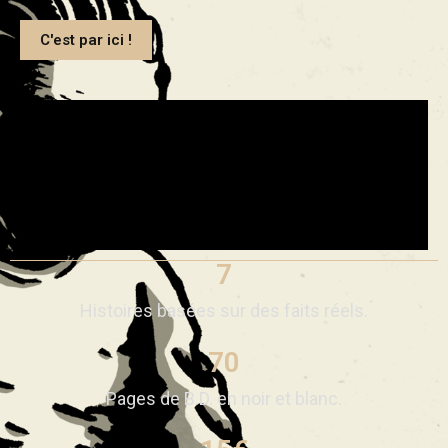
C'est par ici !
C'est parti !
7
Histoires basées sur des faits réels.
70
Pages de B.D. en noir et blanc.