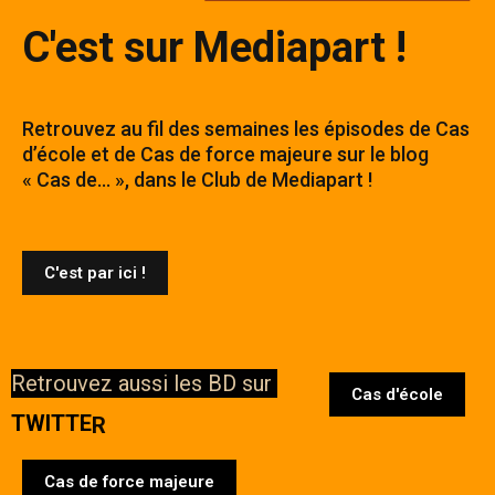
C'est sur Mediapart !
Retrouvez au fil des semaines les épisodes de Cas
d’école et de Cas de force majeure sur le blog
« Cas de… », dans le Club de Mediapart !
C'est par ici !
C'est parti !
Retrouvez
aussi
les
BD
sur
Cas d'école
T
W
I
T
T
E
R
Sur FB
Cas de force majeure