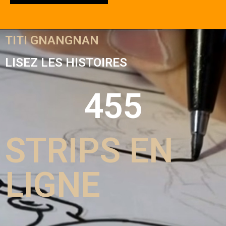
Sur FB
TITI GNANGNAN
LISEZ LES HISTOIRES
455
STRIPS EN
LIGNE