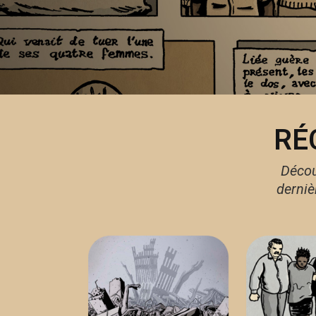
RÉ
Décou
derniè