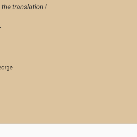
 the translation !
.
eorge