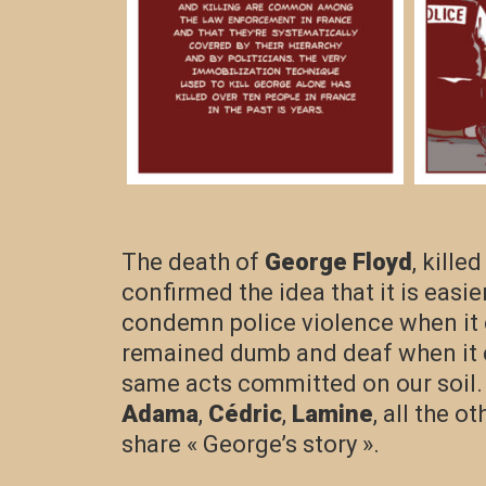
The death of
George Floyd
, kille
confirmed the idea that it is easi
condemn police violence when it
remained dumb and deaf when it 
same acts committed on our soil.
Adama
,
Cédric
,
Lamine
, all the 
share « George’s story ».