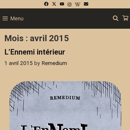
Skip
to
SE
Menu
content
Mois :
avril 2015
L’Ennemi intérieur
1 avril 2015
by
Remedium