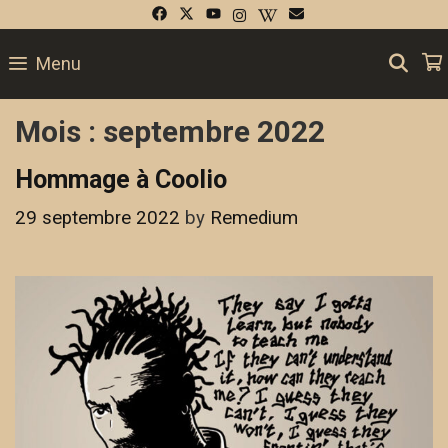
Skip
to
SE
Menu
content
Mois :
septembre 2022
Hommage à Coolio
29 septembre 2022
by
Remedium