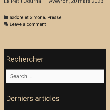
Le Petit Journal – Aveyron, 20 mars 2023.
Categories
Isidore et Simone
,
Presse
Leave a comment
Rechercher
Search
for:
Derniers articles