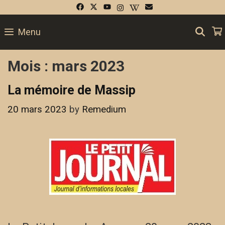
Skip
to
SE
Menu
content
Mois :
mars 2023
La mémoire de Massip
20 mars 2023
by
Remedium