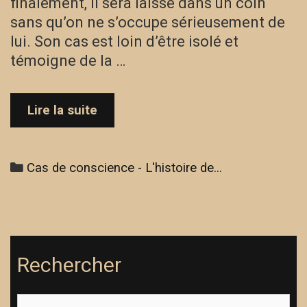
finalement, il sera laissé dans un coin
sans qu’on ne s’occupe sérieusement de
lui. Son cas est loin d’être isolé et
témoigne de la …
Cas
Lire la suite
de
conscience
–
Categories
Cas de conscience - L'histoire de...
L’histoire
de
Jean
Rechercher
Search