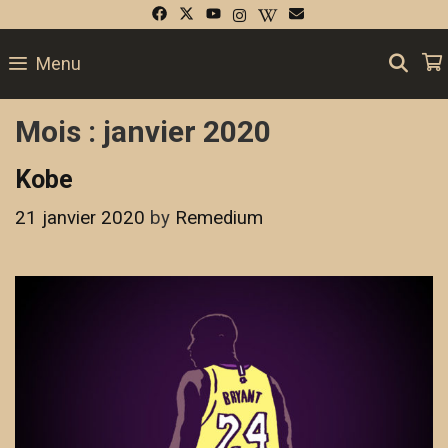
Skip
to
SE
Menu
content
Mois :
janvier 2020
Kobe
21 janvier 2020
by
Remedium