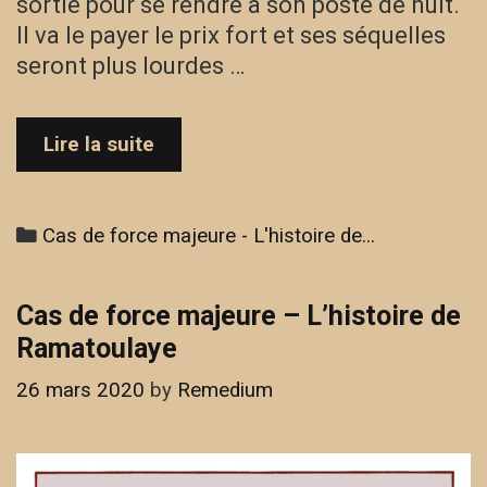
sortie pour se rendre à son poste de nuit.
Il va le payer le prix fort et ses séquelles
seront plus lourdes …
Cas
Lire la suite
de
force
majeure
Categories
Cas de force majeure - L'histoire de...
–
L’histoire
de
Cas de force majeure – L’histoire de
Sofiane
Ramatoulaye
26 mars 2020
by
Remedium