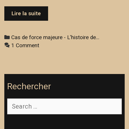
Cas
Lire la suite
de
force
majeure
Categories
Cas de force majeure - L'histoire de...
–
1 Comment
L’histoire
de
Zineb
Rechercher
Search
for: