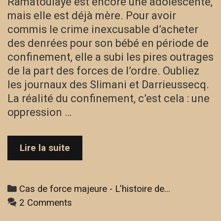
Ramatoulaye est encore une adolescente,
mais elle est déjà mère. Pour avoir
commis le crime inexcusable d’acheter
des denrées pour son bébé en période de
confinement, elle a subi les pires outrages
de la part des forces de l’ordre. Oubliez
les journaux des Slimani et Darrieussecq.
La réalité du confinement, c’est cela : une
oppression …
Cas
Lire la suite
de
force
majeure
Categories
Cas de force majeure - L'histoire de...
–
2 Comments
L’histoire
de