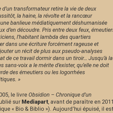
e d’un transformateur retire la vie de deux
sitôt, la haine, la révolte et la rancœur
 une banlieue médiatiquement déshumanisée
ux d’en découdre. Pris entre deux feux, émeutier
iticiens, l’habitant lambda des quartiers
ier dans une écriture forcément rageuse et
ajouter un récit de plus aux pseudo-analyses
ltat de ce travail dormir dans un tiroir… Jusqu’à la
 sans-voix a le mérite d’exister, qu’elle ne doit
ourde des émeutiers ou les logorrhées
tiques. »
05, le livre
Obsidion – Chronique d’un
ublié sur
Mediapart
, avant de paraître en 201
ique « Bio & Biblio »). Aujourd’hui épuisé, il es