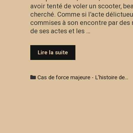
avoir tenté de voler un scooter, be
cherché. Comme si l’acte délictueux
commises à son encontre par des r
de ses actes et les …
Cas
Lire la suite
de
force
majeure
Categories
Cas de force majeure - L'histoire de...
–
L’histoire
de
Gabriel