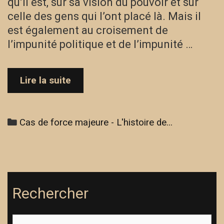
qu’il est, sur sa vision du pouvoir et sur
celle des gens qui l’ont placé là. Mais il
est également au croisement de
l’impunité politique et de l’impunité …
Cas
Lire la suite
de
force
majeure
Categories
Cas de force majeure - L'histoire de...
–
L’histoire
de
Gérald
Rechercher
Search