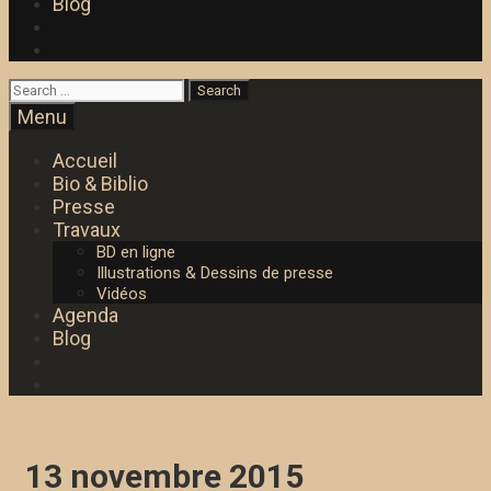
Blog
Search
Search
for:
Search
Menu
Accueil
Bio & Biblio
Presse
Travaux
BD en ligne
Illustrations & Dessins de presse
Vidéos
Agenda
Blog
Search
13 novembre 2015