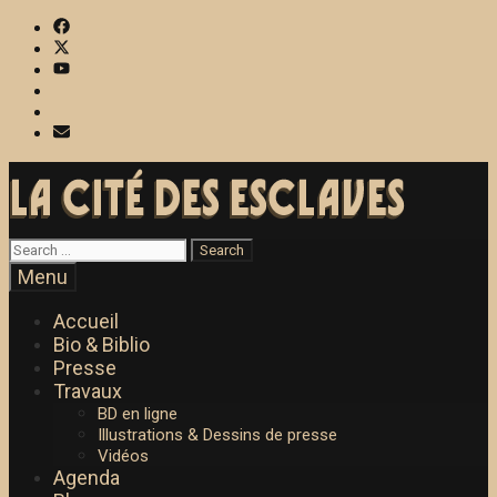
Skip
to
content
Search
for:
Search
Menu
Accueil
Bio & Biblio
Presse
Travaux
BD en ligne
Illustrations & Dessins de presse
Vidéos
Agenda