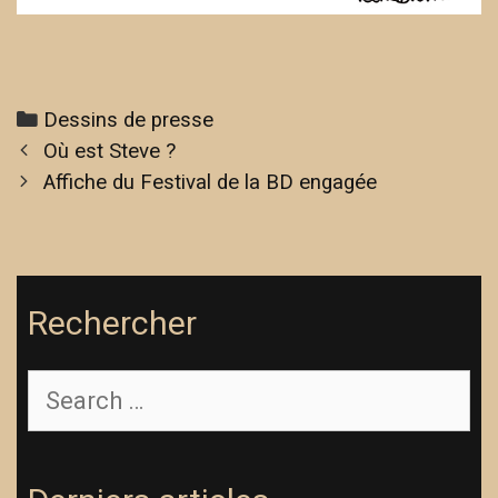
Categories
Dessins de presse
Post
Où est Steve ?
navigation
Affiche du Festival de la BD engagée
Rechercher
Search
for: