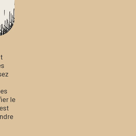
t
es
sez
ges
ier le
est
endre