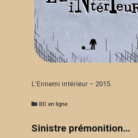
L’Ennemi intérieur – 2015.
Categories
BD en ligne
Sinistre prémonition…