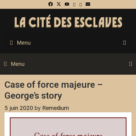
S
Menu
Menu
Case of force majeure –
George’s story
5 juin 2020
by
Remedium