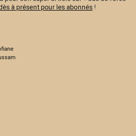
 dès à présent pour les abonnés
!
ofiane
oussam